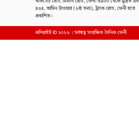
অফসেট প্রেস, মিজান রোড, ফেনী-৩৯০০ থেকে মুদ্রিত এব
৪৩৪, আমিন টাওয়ার (৬ষ্ঠ তলা), ট্রাংক রোড, ফেনী হতে
প্রকাশিত।
কপিরাইট © ২০২৬ । সর্বস্বত্ব সংরক্ষিত দৈনিক ফেনী