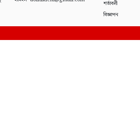
ং
শর্তাবলী
বিজ্ঞাপন