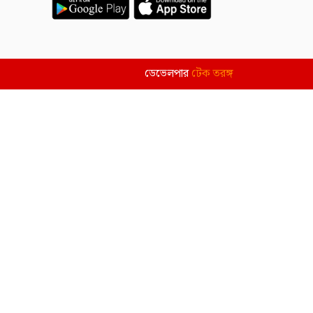
ডেভেলপার
টেক তরঙ্গ