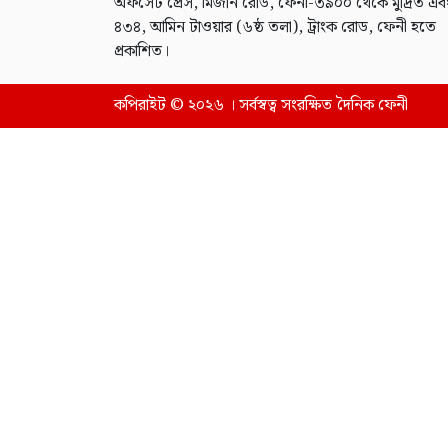
অফসেট প্রেস, মিজান রোড, ফেনী-৩৯০০ থেকে মুদ্রিত এব
৪৩৪, আমিন টাওয়ার (৬ষ্ঠ তলা), ট্রাংক রোড, ফেনী হতে
প্রকাশিত।
কপিরাইট © ২০২৬ । সর্বস্বত্ব সংরক্ষিত দৈনিক ফেনী