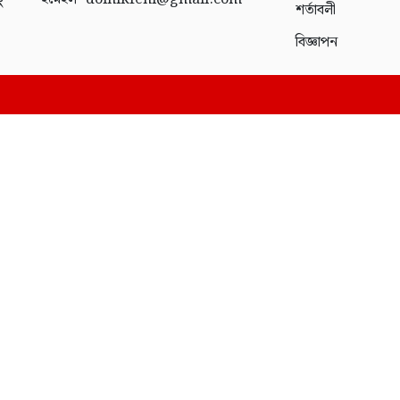
ং
শর্তাবলী
বিজ্ঞাপন