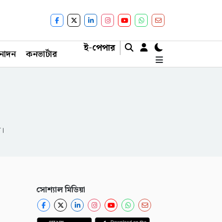
ই-পেপার
নোদন
কনভার্টার
ন।
সোশ্যাল মিডিয়া