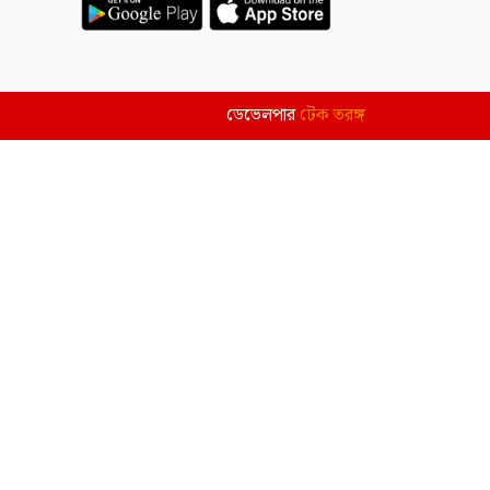
ডেভেলপার
টেক তরঙ্গ