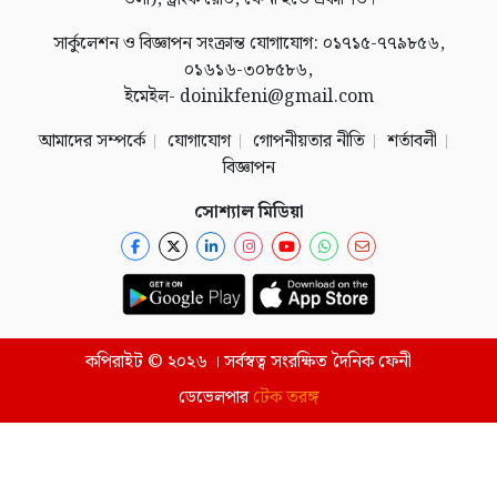
সার্কুলেশন ও বিজ্ঞাপন সংক্রান্ত যোগাযোগ: ০১৭১৫-৭৭৯৮৫৬,
০১৬১৬-৩০৮৫৮৬,
ইমেইল- doinikfeni@gmail.com
আমাদের সম্পর্কে
যোগাযোগ
গোপনীয়তার নীতি
শর্তাবলী
বিজ্ঞাপন
সোশ্যাল মিডিয়া
কপিরাইট © ২০২৬ । সর্বস্বত্ব সংরক্ষিত দৈনিক ফেনী
ডেভেলপার
টেক তরঙ্গ