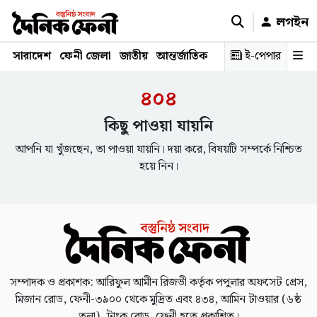
লগইন
সারাদেশ
ফেনী জেলা
জাতীয়
আন্তর্জাতিক
রাজনীতি
ই-পেপার
স্বাস্থ্য
শিক্ষ
৪০৪
কিছু পাওয়া যায়নি
আপনি যা খুঁজছেন, তা পাওয়া যায়নি। দয়া করে, বিষয়টি সম্পর্কে নিশ্চিত
হয়ে নিন।
সম্পাদক ও প্রকাশক: আরিফুল আমীন রিজভী কর্তৃক পপুলার অফসেট প্রেস,
মিজান রোড, ফেনী-৩৯০০ থেকে মুদ্রিত এবং ৪৩৪, আমিন টাওয়ার (৬ষ্ঠ
তলা), ট্রাংক রোড, ফেনী হতে প্রকাশিত।