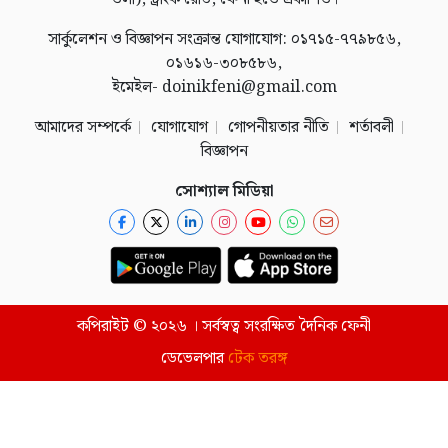
সার্কুলেশন ও বিজ্ঞাপন সংক্রান্ত যোগাযোগ: ০১৭১৫-৭৭৯৮৫৬,
০১৬১৬-৩০৮৫৮৬,
ইমেইল- doinikfeni@gmail.com
আমাদের সম্পর্কে
যোগাযোগ
গোপনীয়তার নীতি
শর্তাবলী
বিজ্ঞাপন
সোশ্যাল মিডিয়া
কপিরাইট © ২০২৬ । সর্বস্বত্ব সংরক্ষিত দৈনিক ফেনী
ডেভেলপার
টেক তরঙ্গ