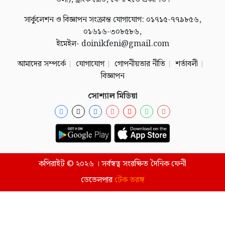
সার্কুলেশন ও বিজ্ঞাপন সংক্রান্ত যোগাযোগ: ০১৭১৫-৭৭৯৮৫৬,
০১৬১৬-৩০৮৫৮৬,
ইমেইল- doinikfeni@gmail.com
আমাদের সম্পর্কে
যোগাযোগ
গোপনীয়তার নীতি
শর্তাবলী
বিজ্ঞাপন
সোশ্যাল মিডিয়া
কপিরাইট © ২০২৬ । সর্বস্বত্ব সংরক্ষিত দৈনিক ফেনী
ডেভেলপার
টেক তরঙ্গ