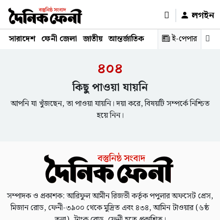
লগইন
সারাদেশ
ফেনী জেলা
জাতীয়
আন্তর্জাতিক
রাজনীতি
ই-পেপার
স্বাস্থ্য
শিক্ষ
৪০৪
কিছু পাওয়া যায়নি
আপনি যা খুঁজছেন, তা পাওয়া যায়নি। দয়া করে, বিষয়টি সম্পর্কে নিশ্চিত
হয়ে নিন।
সম্পাদক ও প্রকাশক: আরিফুল আমীন রিজভী কর্তৃক পপুলার অফসেট প্রেস,
মিজান রোড, ফেনী-৩৯০০ থেকে মুদ্রিত এবং ৪৩৪, আমিন টাওয়ার (৬ষ্ঠ
তলা), ট্রাংক রোড, ফেনী হতে প্রকাশিত।