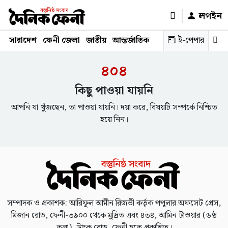
লগইন
সারাদেশ
ফেনী জেলা
জাতীয়
আন্তর্জাতিক
রাজনীতি
ই-পেপার
স্বাস্থ্য
শিক্ষ
৪০৪
কিছু পাওয়া যায়নি
আপনি যা খুঁজছেন, তা পাওয়া যায়নি। দয়া করে, বিষয়টি সম্পর্কে নিশ্চিত
হয়ে নিন।
সম্পাদক ও প্রকাশক: আরিফুল আমীন রিজভী কর্তৃক পপুলার অফসেট প্রেস,
মিজান রোড, ফেনী-৩৯০০ থেকে মুদ্রিত এবং ৪৩৪, আমিন টাওয়ার (৬ষ্ঠ
তলা), ট্রাংক রোড, ফেনী হতে প্রকাশিত।