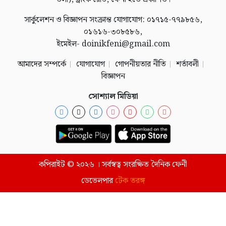
সার্কুলেশন ও বিজ্ঞাপন সংক্রান্ত যোগাযোগ: ০১৭১৫-৭৭৯৮৫৬,
০১৬১৬-৩০৮৫৮৬,
ইমেইল- doinikfeni@gmail.com
আমাদের সম্পর্কে
যোগাযোগ
গোপনীয়তার নীতি
শর্তাবলী
বিজ্ঞাপন
সোশ্যাল মিডিয়া
কপিরাইট © ২০২৬ । সর্বস্বত্ব সংরক্ষিত দৈনিক ফেনী
ডেভেলপার
টেক তরঙ্গ